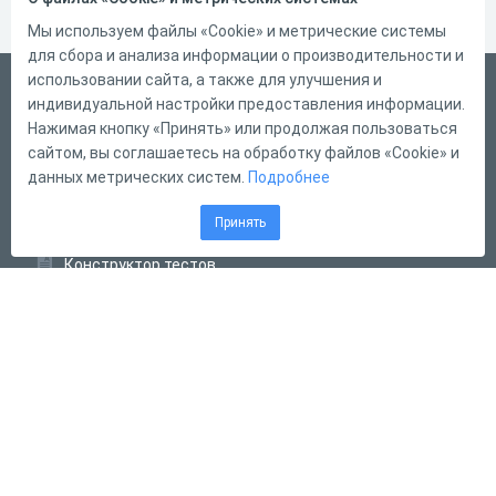
Мы используем файлы «Cookie» и метрические системы
для сбора и анализа информации о производительности и
использовании сайта, а также для улучшения и
Русский
индивидуальной настройки предоставления информации.
Справка
Нажимая кнопку «Принять» или продолжая пользоваться
сайтом, вы соглашаетесь на обработку файлов «Cookie» и
Форма обратной связи
данных метрических систем.
Подробнее
Контакты
Принять
Тарифы
Конструктор тестов
Конструктор опросов
Конструктор кроссвордов
Диалоговые тренажёры
Комплексные задания
Система Дистанционного Обучения