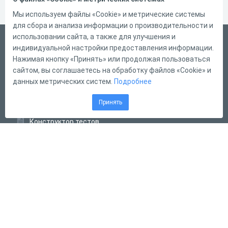
Мы используем файлы «Cookie» и метрические системы
для сбора и анализа информации о производительности и
использовании сайта, а также для улучшения и
Русский
индивидуальной настройки предоставления информации.
Справка
Нажимая кнопку «Принять» или продолжая пользоваться
сайтом, вы соглашаетесь на обработку файлов «Cookie» и
Форма обратной связи
данных метрических систем.
Подробнее
Контакты
Принять
Тарифы
Конструктор тестов
Конструктор опросов
Конструктор кроссвордов
Диалоговые тренажёры
Комплексные задания
Система Дистанционного Обучения