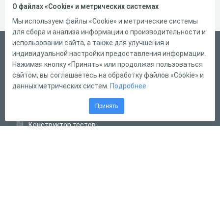
О файлах «Cookie» и метрических системах
Мы используем файлы «Cookie» и метрические системы
для сбора и анализа информации о производительности и
использовании сайта, а также для улучшения и
Русский
индивидуальной настройки предоставления информации.
Справка
Нажимая кнопку «Принять» или продолжая пользоваться
сайтом, вы соглашаетесь на обработку файлов «Cookie» и
Форма обратной связи
данных метрических систем.
Подробнее
Контакты
Принять
Тарифы
Конструктор тестов
Конструктор опросов
Конструктор кроссвордов
Диалоговые тренажёры
Комплексные задания
Система Дистанционного Обучения