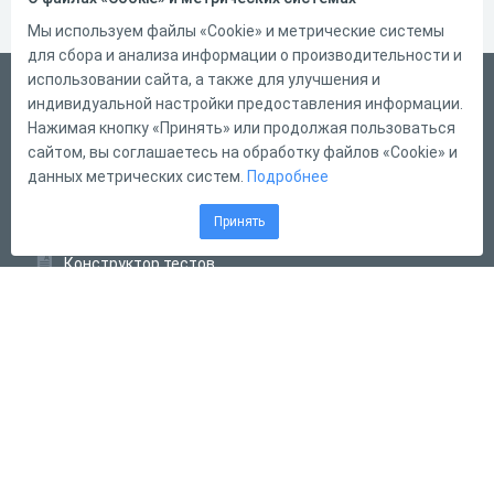
Мы используем файлы «Cookie» и метрические системы
для сбора и анализа информации о производительности и
использовании сайта, а также для улучшения и
Русский
индивидуальной настройки предоставления информации.
Справка
Нажимая кнопку «Принять» или продолжая пользоваться
сайтом, вы соглашаетесь на обработку файлов «Cookie» и
Форма обратной связи
данных метрических систем.
Подробнее
Контакты
Принять
Тарифы
Конструктор тестов
Конструктор опросов
Конструктор кроссвордов
Диалоговые тренажёры
Комплексные задания
Система Дистанционного Обучения