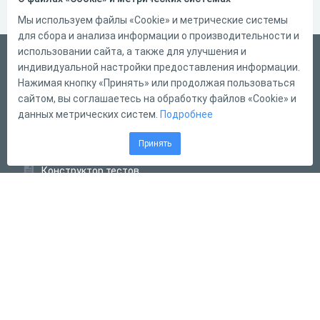
Мы используем файлы «Cookie» и метрические системы
для сбора и анализа информации о производительности и
использовании сайта, а также для улучшения и
Русский
индивидуальной настройки предоставления информации.
Справка
Нажимая кнопку «Принять» или продолжая пользоваться
сайтом, вы соглашаетесь на обработку файлов «Cookie» и
Форма обратной связи
данных метрических систем.
Подробнее
Контакты
Принять
Тарифы
Конструктор тестов
Конструктор опросов
Конструктор кроссвордов
Диалоговые тренажёры
Комплексные задания
Система Дистанционного Обучения