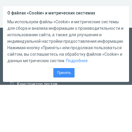
О файлах «Cookie» и метрических системах
Мы используем файлы «Cookie» и метрические системы
для сбора и анализа информации о производительности и
использовании сайта, а также для улучшения и
Русский
индивидуальной настройки предоставления информации.
Справка
Нажимая кнопку «Принять» или продолжая пользоваться
сайтом, вы соглашаетесь на обработку файлов «Cookie» и
Форма обратной связи
данных метрических систем.
Подробнее
Контакты
Принять
Тарифы
Конструктор тестов
Конструктор опросов
Конструктор кроссвордов
Диалоговые тренажёры
Комплексные задания
Система Дистанционного Обучения