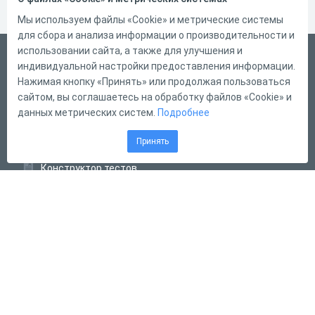
Мы используем файлы «Cookie» и метрические системы
для сбора и анализа информации о производительности и
использовании сайта, а также для улучшения и
Русский
индивидуальной настройки предоставления информации.
Справка
Нажимая кнопку «Принять» или продолжая пользоваться
сайтом, вы соглашаетесь на обработку файлов «Cookie» и
Форма обратной связи
данных метрических систем.
Подробнее
Контакты
Принять
Тарифы
Конструктор тестов
Конструктор опросов
Конструктор кроссвордов
Диалоговые тренажёры
Комплексные задания
Система Дистанционного Обучения