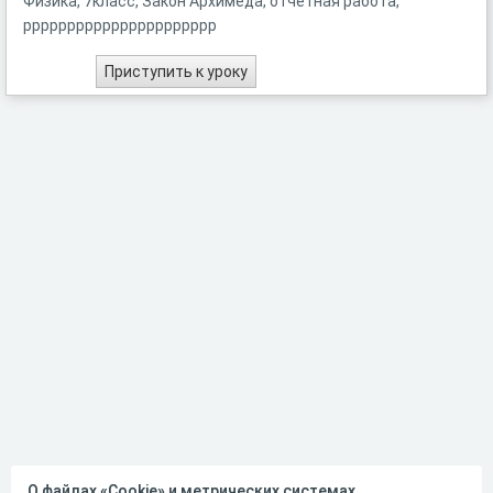
Физика, 7класс, Закон Архимеда, отчетная работа,
рррррррррррррррррррррр
О файлах «Cookie» и метрических системах