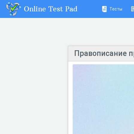
Online Test Pad
Тесты
Правописание п