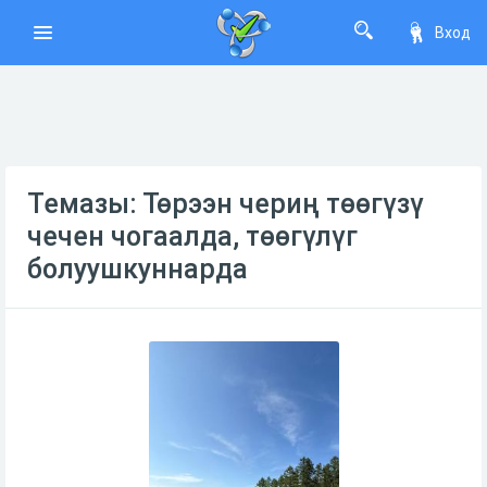
Вход
Темазы: Тѳрээн чериң тѳѳгүзү
чечен чогаалда, тѳѳгүлүг
болуушкуннарда