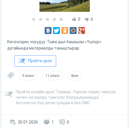
0
0
Кичээлдиң чорудуу: Тыва дыл башкызы «Үшпүр»
дугайында материалды таныштырар.
Пройти урок
9 класс
11 класс
Урок
Пройти онлайн урок 'Темазы: Тѳрээн чериң тѳѳгүзү
чечен чогаалда, тѳѳгүлүг болуушкуннарда'
бесплатно без регистрации и без СМС
30.01.2026
1
0