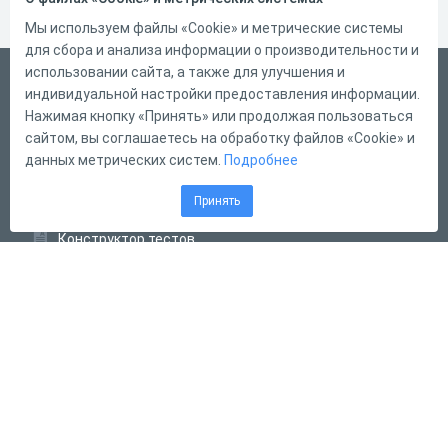
Мы используем файлы «Cookie» и метрические системы
для сбора и анализа информации о производительности и
использовании сайта, а также для улучшения и
Русский
индивидуальной настройки предоставления информации.
Справка
Нажимая кнопку «Принять» или продолжая пользоваться
сайтом, вы соглашаетесь на обработку файлов «Cookie» и
Форма обратной связи
данных метрических систем.
Подробнее
Контакты
Принять
Тарифы
Конструктор тестов
Конструктор опросов
Конструктор кроссвордов
Диалоговые тренажёры
Комплексные задания
Система Дистанционного Обучения