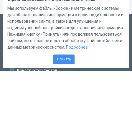
Мы используем файлы «Cookie» и метрические системы
для сбора и анализа информации о производительности и
использовании сайта, а также для улучшения и
Русский
индивидуальной настройки предоставления информации.
Справка
Нажимая кнопку «Принять» или продолжая пользоваться
сайтом, вы соглашаетесь на обработку файлов «Cookie» и
Форма обратной связи
данных метрических систем.
Подробнее
Контакты
Принять
Тарифы
Конструктор тестов
Конструктор опросов
Конструктор кроссвордов
Диалоговые тренажёры
Комплексные задания
Система Дистанционного Обучения