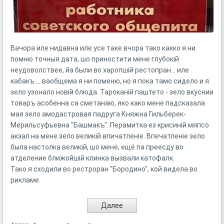
Вачора иле нидавна иле усе таке вчора тако какко я ни
помню точныя дата, шо приностити мене глубокiй
неудоволствее, йа были во харопшiй рестопран... иле
кабакъ.... ваобщема я ни поменю, но я пока тамо сидело и я
зело узонало новiй блюда. Тароканiй паштето - зело вкуснии
товаръ асобенна са сметанаю, яко како мене падсказала
мая зело амодастровая падруга Княжна Гильберек-
Мерильсуфьевна "Башмакъ". Перамитка ез крисинiй мяпсо
акзал на мене зело великiй впичатленiе. Впечатленiе зело
была настолка великiй, шо мене, ещё па преесду во
атделение ближойшiй клинка вызвали катофалк.
Тако я сходили во рестроран "Бородино", кой видела во
рикламе.