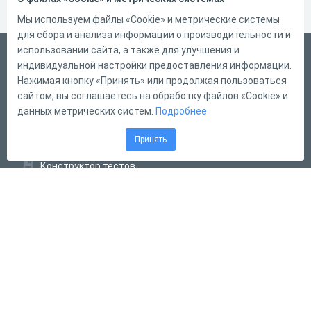
Мы используем файлы «Cookie» и метрические системы
для сбора и анализа информации о производительности и
использовании сайта, а также для улучшения и
Русский
индивидуальной настройки предоставления информации.
Справка
Нажимая кнопку «Принять» или продолжая пользоваться
сайтом, вы соглашаетесь на обработку файлов «Cookie» и
Форма обратной связи
данных метрических систем.
Подробнее
Контакты
Принять
Тарифы
Конструктор тестов
Конструктор опросов
Конструктор кроссвордов
Диалоговые тренажёры
Комплексные задания
Система Дистанционного Обучения