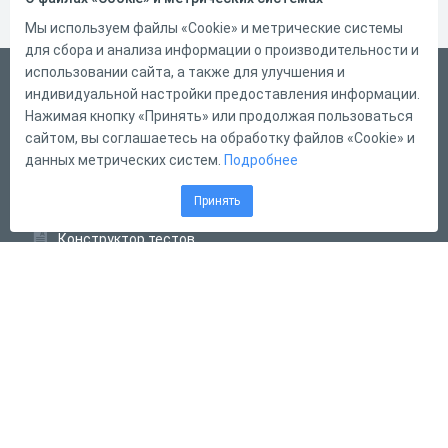
Мы используем файлы «Cookie» и метрические системы
для сбора и анализа информации о производительности и
использовании сайта, а также для улучшения и
Русский
индивидуальной настройки предоставления информации.
Справка
Нажимая кнопку «Принять» или продолжая пользоваться
сайтом, вы соглашаетесь на обработку файлов «Cookie» и
Форма обратной связи
данных метрических систем.
Подробнее
Контакты
Принять
Тарифы
Конструктор тестов
Конструктор опросов
Конструктор кроссвордов
Диалоговые тренажёры
Комплексные задания
Система Дистанционного Обучения