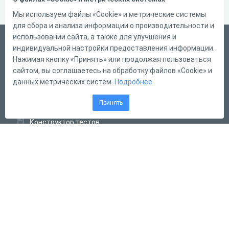
Мы используем файлы «Cookie» и метрические системы
для сбора и анализа информации о производительности и
использовании сайта, а также для улучшения и
Русский
индивидуальной настройки предоставления информации.
Справка
Нажимая кнопку «Принять» или продолжая пользоваться
сайтом, вы соглашаетесь на обработку файлов «Cookie» и
Форма обратной связи
данных метрических систем.
Подробнее
Контакты
Принять
Тарифы
Конструктор тестов
Конструктор опросов
Конструктор кроссвордов
Диалоговые тренажёры
Комплексные задания
Система Дистанционного Обучения