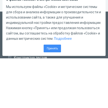
Мы используем файлы «Cookie» и метрические системы
для сбора и анализа информации о производительности и
использовании сайта, а также для улучшения и
Русский
индивидуальной настройки предоставления информации.
Справка
Нажимая кнопку «Принять» или продолжая пользоваться
сайтом, вы соглашаетесь на обработку файлов «Cookie» и
Форма обратной связи
данных метрических систем.
Подробнее
Контакты
Принять
Тарифы
Конструктор тестов
Конструктор опросов
Конструктор кроссвордов
Диалоговые тренажёры
Комплексные задания
Система Дистанционного Обучения