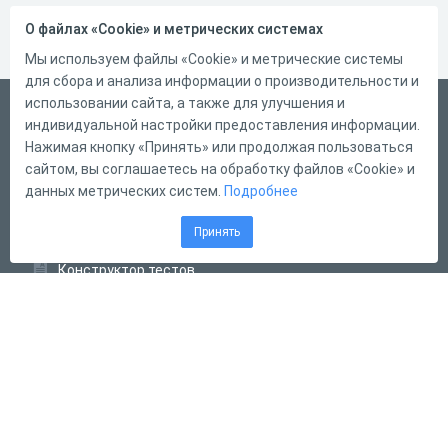
О файлах «Cookie» и метрических системах
Мы используем файлы «Cookie» и метрические системы
для сбора и анализа информации о производительности и
использовании сайта, а также для улучшения и
Русский
индивидуальной настройки предоставления информации.
Справка
Нажимая кнопку «Принять» или продолжая пользоваться
сайтом, вы соглашаетесь на обработку файлов «Cookie» и
Форма обратной связи
данных метрических систем.
Подробнее
Контакты
Принять
Тарифы
Конструктор тестов
Конструктор опросов
Конструктор кроссвордов
Диалоговые тренажёры
Комплексные задания
Система Дистанционного Обучения