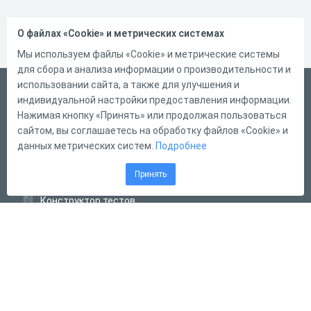
О файлах «Cookie» и метрических системах
Мы используем файлы «Cookie» и метрические системы
для сбора и анализа информации о производительности и
использовании сайта, а также для улучшения и
Русский
индивидуальной настройки предоставления информации.
Справка
Нажимая кнопку «Принять» или продолжая пользоваться
сайтом, вы соглашаетесь на обработку файлов «Cookie» и
Форма обратной связи
данных метрических систем.
Подробнее
Контакты
Принять
Тарифы
Конструктор тестов
Конструктор опросов
Конструктор кроссвордов
Диалоговые тренажёры
Комплексные задания