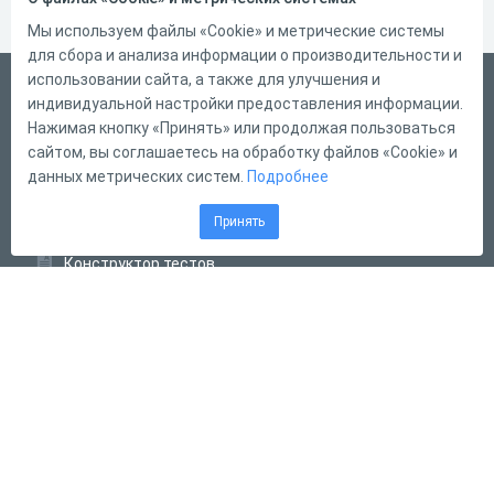
Мы используем файлы «Cookie» и метрические системы
для сбора и анализа информации о производительности и
использовании сайта, а также для улучшения и
Русский
индивидуальной настройки предоставления информации.
Справка
Нажимая кнопку «Принять» или продолжая пользоваться
сайтом, вы соглашаетесь на обработку файлов «Cookie» и
Форма обратной связи
данных метрических систем.
Подробнее
Контакты
Принять
Тарифы
Конструктор тестов
Конструктор опросов
Конструктор кроссвордов
Диалоговые тренажёры
Комплексные задания
Система Дистанционного Обучения