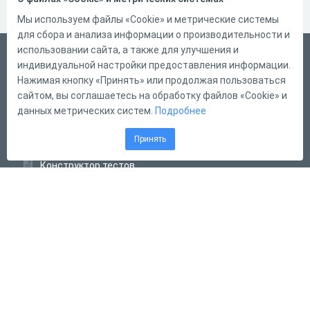
Мы используем файлы «Cookie» и метрические системы
для сбора и анализа информации о производительности и
использовании сайта, а также для улучшения и
Русский
индивидуальной настройки предоставления информации.
Справка
Нажимая кнопку «Принять» или продолжая пользоваться
сайтом, вы соглашаетесь на обработку файлов «Cookie» и
Форма обратной связи
данных метрических систем.
Подробнее
Контакты
Принять
Тарифы
Конструктор тестов
Конструктор опросов
Конструктор кроссвордов
Диалоговые тренажёры
Комплексные задания
Система Дистанционного Обучения