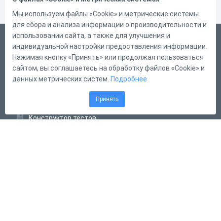
Мы используем файлы «Cookie» и метрические системы
для сбора и анализа информации о производительности и
использовании сайта, а также для улучшения и
Русский
индивидуальной настройки предоставления информации.
Справка
Нажимая кнопку «Принять» или продолжая пользоваться
сайтом, вы соглашаетесь на обработку файлов «Cookie» и
Форма обратной связи
данных метрических систем.
Подробнее
Контакты
Принять
Тарифы
Конструктор тестов
Конструктор опросов
Конструктор кроссвордов
Диалоговые тренажёры
Комплексные задания
Система Дистанционного Обучения