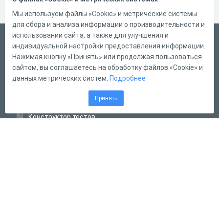
Мы используем файлы «Cookie» и метрические системы
для сбора и анализа информации о производительности и
использовании сайта, а также для улучшения и
Русский
индивидуальной настройки предоставления информации.
Справка
Нажимая кнопку «Принять» или продолжая пользоваться
сайтом, вы соглашаетесь на обработку файлов «Cookie» и
Форма обратной связи
данных метрических систем.
Подробнее
Контакты
Принять
Тарифы
Конструктор тестов
Конструктор опросов
Конструктор кроссвордов
Диалоговые тренажёры
Комплексные задания
Система Дистанционного Обучения