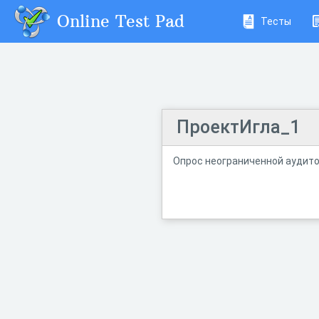
Online Test Pad
Тесты
ПроектИгла_1
Опрос неограниченной аудито