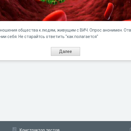
тношения общества к людям, живущим с ВИЧ. Опрос анонимен. Отв
ии себя. Не старайтсь ответить "как полагается"
Конструктор тестов