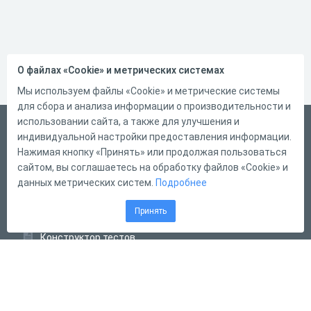
О файлах «Cookie» и метрических системах
Мы используем файлы «Cookie» и метрические системы
для сбора и анализа информации о производительности и
использовании сайта, а также для улучшения и
Русский
индивидуальной настройки предоставления информации.
Справка
Нажимая кнопку «Принять» или продолжая пользоваться
сайтом, вы соглашаетесь на обработку файлов «Cookie» и
Форма обратной связи
данных метрических систем.
Подробнее
Контакты
Принять
Тарифы
Конструктор тестов
Конструктор опросов
Конструктор кроссвордов
Диалоговые тренажёры