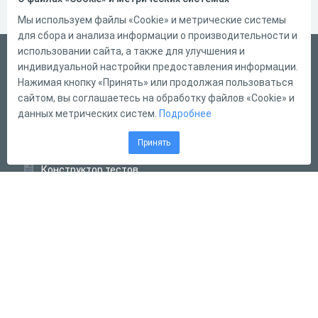
Мы используем файлы «Cookie» и метрические системы
для сбора и анализа информации о производительности и
использовании сайта, а также для улучшения и
Русский
индивидуальной настройки предоставления информации.
Справка
Нажимая кнопку «Принять» или продолжая пользоваться
сайтом, вы соглашаетесь на обработку файлов «Cookie» и
Форма обратной связи
данных метрических систем.
Подробнее
Контакты
Принять
Тарифы
Конструктор тестов
Конструктор опросов
Конструктор кроссвордов
Диалоговые тренажёры
Комплексные задания
Система Дистанционного Обучения