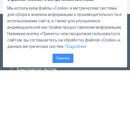
Мы используем файлы «Cookie» и метрические системы
для сбора и анализа информации о производительности и
использовании сайта, а также для улучшения и
Русский
индивидуальной настройки предоставления информации.
Справка
Нажимая кнопку «Принять» или продолжая пользоваться
сайтом, вы соглашаетесь на обработку файлов «Cookie» и
Форма обратной связи
данных метрических систем.
Подробнее
Контакты
Принять
Тарифы
Конструктор тестов
Конструктор опросов
Конструктор кроссвордов
Диалоговые тренажёры
Комплексные задания
Система Дистанционного Обучения