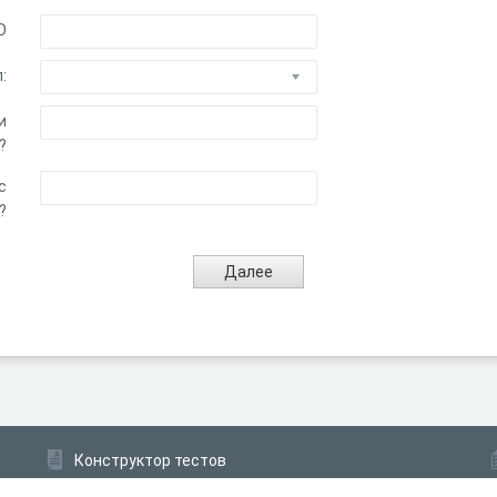
О
:
и
?
с
?
Конструктор тестов
Конструктор опросов