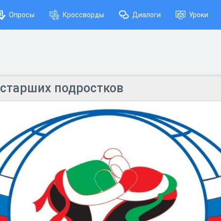
Опросы
Кроссворды
Диалоги
Уроки
 старших подростков