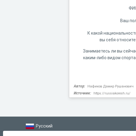
ФИ
Ваш пол
К какой национальност
вы себя относите
Занимаетесь ли вы сейча
каким-либо видом спорта
Автор:
Нафиков Дамир Рушанович
Источник:
https://russiakoresh.ru/
Русский
Справка