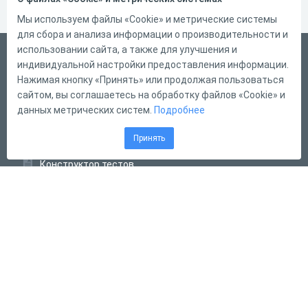
Мы используем файлы «Cookie» и метрические системы
для сбора и анализа информации о производительности и
использовании сайта, а также для улучшения и
Русский
индивидуальной настройки предоставления информации.
Справка
Нажимая кнопку «Принять» или продолжая пользоваться
сайтом, вы соглашаетесь на обработку файлов «Cookie» и
Форма обратной связи
данных метрических систем.
Подробнее
Контакты
Принять
Тарифы
Конструктор тестов
Конструктор опросов
Конструктор кроссвордов
Диалоговые тренажёры
Комплексные задания
Система Дистанционного Обучения