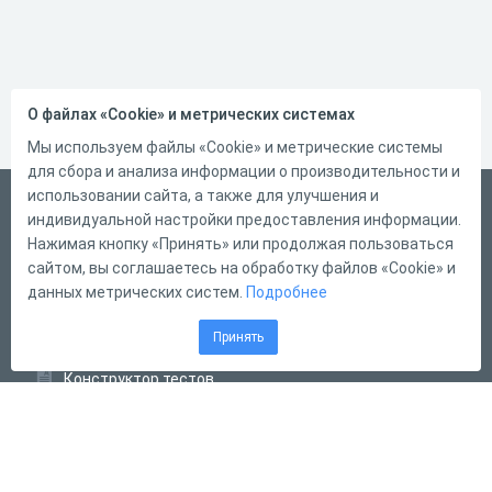
О файлах «Cookie» и метрических системах
Мы используем файлы «Cookie» и метрические системы
для сбора и анализа информации о производительности и
использовании сайта, а также для улучшения и
Русский
индивидуальной настройки предоставления информации.
Справка
Нажимая кнопку «Принять» или продолжая пользоваться
сайтом, вы соглашаетесь на обработку файлов «Cookie» и
Форма обратной связи
данных метрических систем.
Подробнее
Контакты
Принять
Тарифы
Конструктор тестов
Конструктор опросов
Конструктор кроссвордов
Диалоговые тренажёры