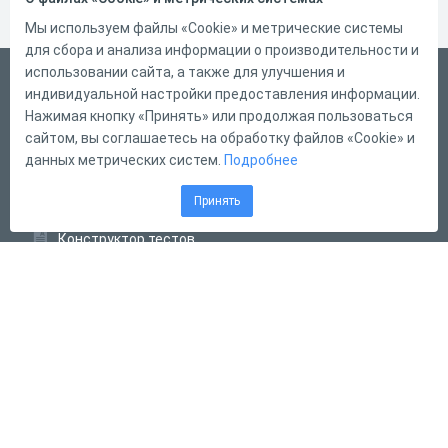
Мы используем файлы «Cookie» и метрические системы
для сбора и анализа информации о производительности и
использовании сайта, а также для улучшения и
Русский
индивидуальной настройки предоставления информации.
Справка
Нажимая кнопку «Принять» или продолжая пользоваться
сайтом, вы соглашаетесь на обработку файлов «Cookie» и
Форма обратной связи
данных метрических систем.
Подробнее
Контакты
Принять
Тарифы
Конструктор тестов
Конструктор опросов
Конструктор кроссвордов
Диалоговые тренажёры
Комплексные задания
Система Дистанционного Обучения