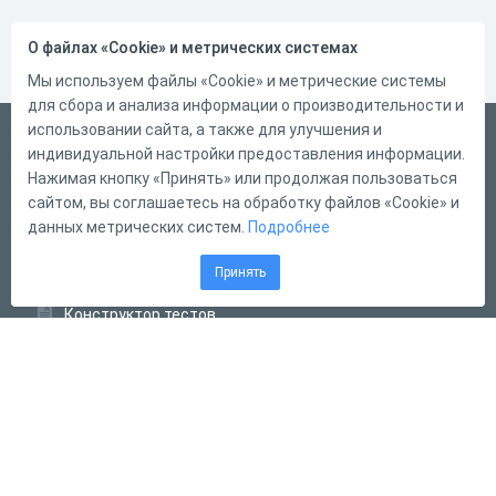
О файлах «Cookie» и метрических системах
Мы используем файлы «Cookie» и метрические системы
для сбора и анализа информации о производительности и
использовании сайта, а также для улучшения и
Русский
индивидуальной настройки предоставления информации.
Справка
Нажимая кнопку «Принять» или продолжая пользоваться
сайтом, вы соглашаетесь на обработку файлов «Cookie» и
Форма обратной связи
данных метрических систем.
Подробнее
Контакты
Принять
Тарифы
Конструктор тестов
Конструктор опросов
Конструктор кроссвордов
Диалоговые тренажёры
Комплексные задания
Система Дистанционного Обучения