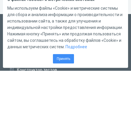
Мы используем файлы «Cookie» и метрические системы
для сбора и анализа информации о производительности и
использовании сайта, а также для улучшения и
Русский
индивидуальной настройки предоставления информации.
Справка
Нажимая кнопку «Принять» или продолжая пользоваться
сайтом, вы соглашаетесь на обработку файлов «Cookie» и
Форма обратной связи
данных метрических систем.
Подробнее
Контакты
Принять
Тарифы
Конструктор тестов
Конструктор опросов
Конструктор кроссвордов
Диалоговые тренажёры
Комплексные задания
Система Дистанционного Обучения