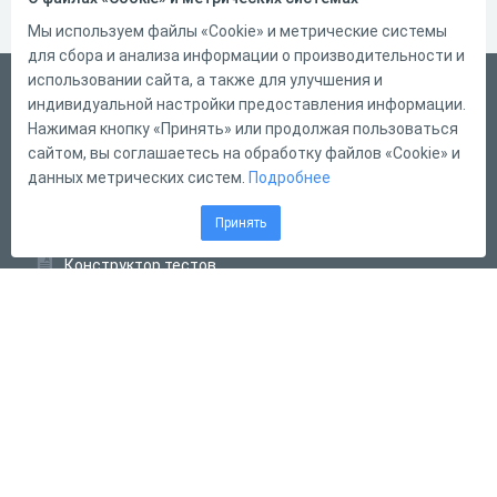
Мы используем файлы «Cookie» и метрические системы
для сбора и анализа информации о производительности и
использовании сайта, а также для улучшения и
Русский
индивидуальной настройки предоставления информации.
Справка
Нажимая кнопку «Принять» или продолжая пользоваться
сайтом, вы соглашаетесь на обработку файлов «Cookie» и
Форма обратной связи
данных метрических систем.
Подробнее
Контакты
Принять
Тарифы
Конструктор тестов
Конструктор опросов
Конструктор кроссвордов
Диалоговые тренажёры
Комплексные задания
Система Дистанционного Обучения