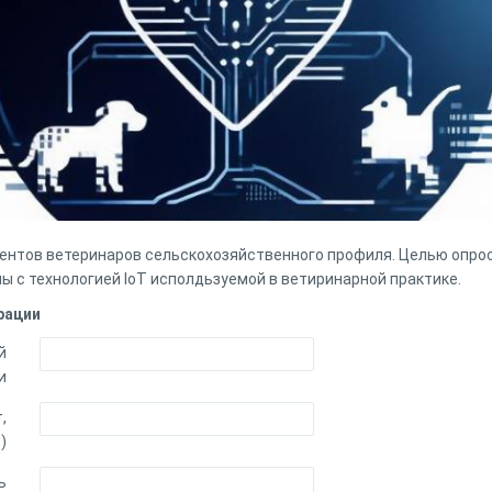
ентов ветеринаров сельскохозяйственного профиля. Целью опрос
ы с технологией IoT исполдьзуемой в ветиринарной практике.
рации
й
и
,
)
ь