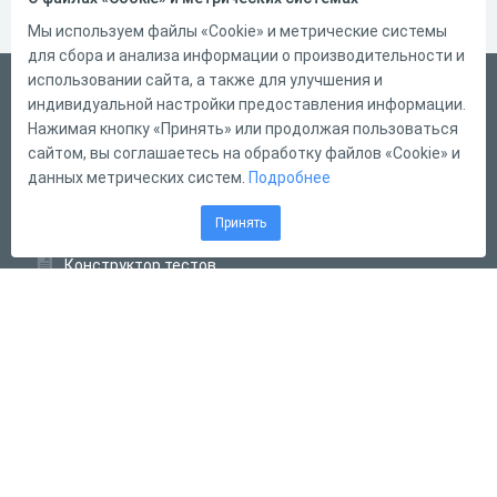
Мы используем файлы «Cookie» и метрические системы
для сбора и анализа информации о производительности и
использовании сайта, а также для улучшения и
Русский
индивидуальной настройки предоставления информации.
Справка
Нажимая кнопку «Принять» или продолжая пользоваться
сайтом, вы соглашаетесь на обработку файлов «Cookie» и
Форма обратной связи
данных метрических систем.
Подробнее
Контакты
Принять
Тарифы
Конструктор тестов
Конструктор опросов
Конструктор кроссвордов
Диалоговые тренажёры
Комплексные задания
Система Дистанционного Обучения