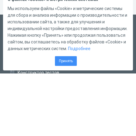
Мы используем файлы «Cookie» и метрические системы
для сбора и анализа информации о производительности и
использовании сайта, а также для улучшения и
Русский
индивидуальной настройки предоставления информации.
Справка
Нажимая кнопку «Принять» или продолжая пользоваться
сайтом, вы соглашаетесь на обработку файлов «Cookie» и
Форма обратной связи
данных метрических систем.
Подробнее
Контакты
Принять
Тарифы
Конструктор тестов
Конструктор опросов
Конструктор кроссвордов
Диалоговые тренажёры
Комплексные задания
Система Дистанционного Обучения