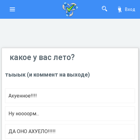
Вход
какое у вас лето?
тыыык (и коммент на выходе)
Ахуенное!!!!
Ну ноооорм...
ДА ОНО АХУЕЛО!!!!!