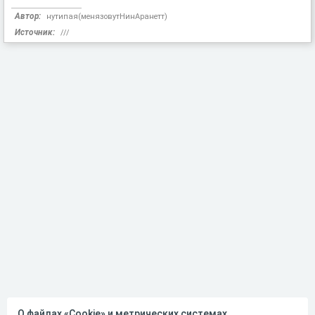
Автор:
нутипая(менязовутНинАранетт)
Источник:
///
О файлах «Cookie» и метрических системах