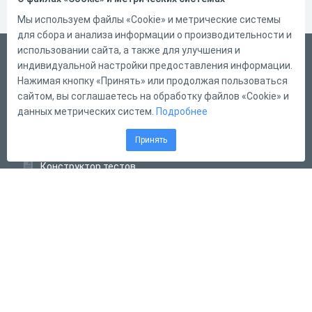
Мы используем файлы «Cookie» и метрические системы
для сбора и анализа информации о производительности и
использовании сайта, а также для улучшения и
Русский
индивидуальной настройки предоставления информации.
Справка
Нажимая кнопку «Принять» или продолжая пользоваться
сайтом, вы соглашаетесь на обработку файлов «Cookie» и
Форма обратной связи
данных метрических систем.
Подробнее
Контакты
Принять
Тарифы
Конструктор тестов
Конструктор опросов
Конструктор кроссвордов
Диалоговые тренажёры
Комплексные задания
Система Дистанционного Обучения