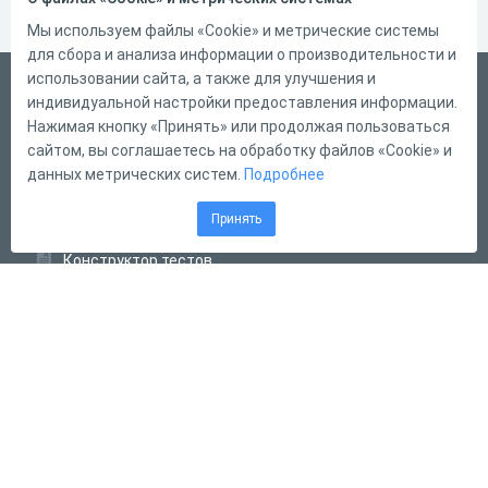
Мы используем файлы «Cookie» и метрические системы
для сбора и анализа информации о производительности и
использовании сайта, а также для улучшения и
Русский
индивидуальной настройки предоставления информации.
Справка
Нажимая кнопку «Принять» или продолжая пользоваться
сайтом, вы соглашаетесь на обработку файлов «Cookie» и
Форма обратной связи
данных метрических систем.
Подробнее
Контакты
Принять
Тарифы
Конструктор тестов
Конструктор опросов
Конструктор кроссвордов
Диалоговые тренажёры
Комплексные задания
Система Дистанционного Обучения