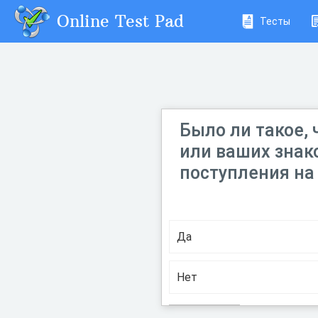
Online Test Pad
Тесты
Было ли такое,
или ваших знак
поступления на
Да
Нет