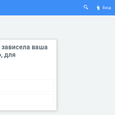
Вход
в зависела ваша
, для