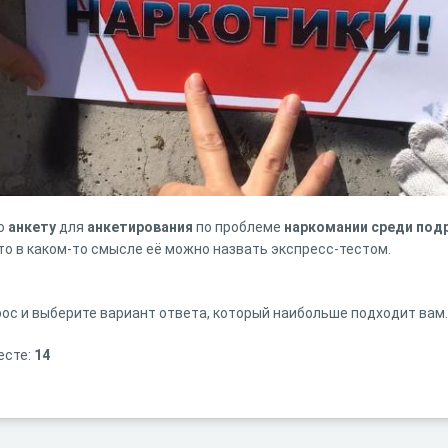
ю
анкету
для
анкетирования
по проблеме
наркомании среди под
 что в каком-то смысле её можно назвать экспресс-тестом.
ос и выберите вариант ответа, который наибольше подходит вам.
есте:
14