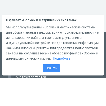
О файлах «Cookie» и метрических системах
Мы используем файлы «Cookie» и метрические системы
для сбора и анализа информации о производительности и
использовании сайта, а также для улучшения и
Русский
индивидуальной настройки предоставления информации.
Справка
Нажимая кнопку «Принять» или продолжая пользоваться
сайтом, вы соглашаетесь на обработку файлов «Cookie» и
Форма обратной связи
данных метрических систем.
Подробнее
Контакты
Принять
Тарифы
Конструктор тестов
Конструктор опросов
Конструктор кроссвордов
Диалоговые тренажёры