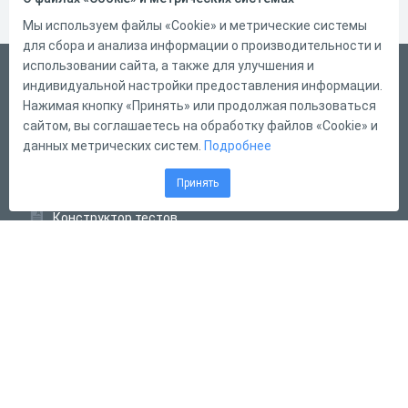
Мы используем файлы «Cookie» и метрические системы
для сбора и анализа информации о производительности и
использовании сайта, а также для улучшения и
Русский
индивидуальной настройки предоставления информации.
Справка
Нажимая кнопку «Принять» или продолжая пользоваться
сайтом, вы соглашаетесь на обработку файлов «Cookie» и
Форма обратной связи
данных метрических систем.
Подробнее
Контакты
Принять
Тарифы
Конструктор тестов
Конструктор опросов
Конструктор кроссвордов
Диалоговые тренажёры
Комплексные задания
Система Дистанционного Обучения