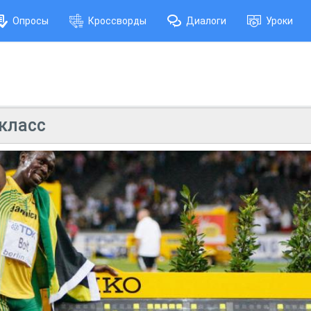
Опросы
Кроссворды
Диалоги
Уроки
класс