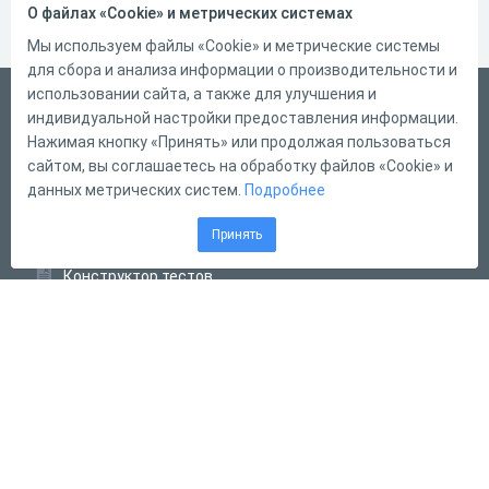
О файлах «Cookie» и метрических системах
Мы используем файлы «Cookie» и метрические системы
для сбора и анализа информации о производительности и
использовании сайта, а также для улучшения и
Русский
индивидуальной настройки предоставления информации.
Справка
Нажимая кнопку «Принять» или продолжая пользоваться
сайтом, вы соглашаетесь на обработку файлов «Cookie» и
Форма обратной связи
данных метрических систем.
Подробнее
Контакты
Принять
Тарифы
Конструктор тестов
Конструктор опросов
Конструктор кроссвордов
Диалоговые тренажёры
Комплексные задания
Система Дистанционного Обучения