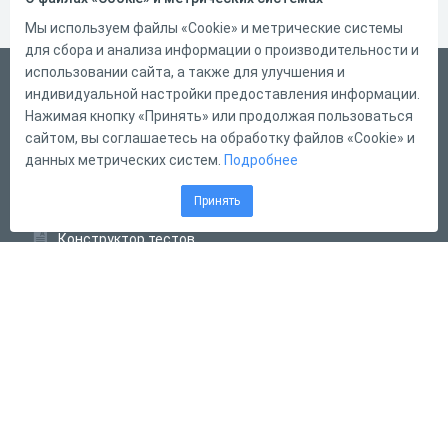
Мы используем файлы «Cookie» и метрические системы
для сбора и анализа информации о производительности и
использовании сайта, а также для улучшения и
Русский
индивидуальной настройки предоставления информации.
Справка
Нажимая кнопку «Принять» или продолжая пользоваться
сайтом, вы соглашаетесь на обработку файлов «Cookie» и
Форма обратной связи
данных метрических систем.
Подробнее
Контакты
Принять
Тарифы
Конструктор тестов
Конструктор опросов
Конструктор кроссвордов
Диалоговые тренажёры
Комплексные задания
Система Дистанционного Обучения