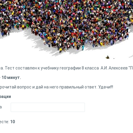
а. Тест составлен к учебнику географии 8 класса А.И. Алексеев "
 10 минут.
рочитай вопрос и дай на него правильный ответ. Удачи!!!
рации
а
есте:
10