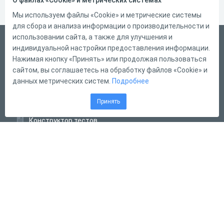
О файлах «Cookie» и метрических системах
Мы используем файлы «Cookie» и метрические системы
для сбора и анализа информации о производительности и
использовании сайта, а также для улучшения и
Русский
индивидуальной настройки предоставления информации.
Справка
Нажимая кнопку «Принять» или продолжая пользоваться
сайтом, вы соглашаетесь на обработку файлов «Cookie» и
Форма обратной связи
данных метрических систем.
Подробнее
Контакты
Принять
Тарифы
Конструктор тестов
Конструктор опросов
Конструктор кроссвордов
Диалоговые тренажёры
Комплексные задания
Система Дистанционного Обучения