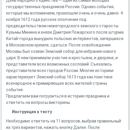
День народного единства — один из самых молодых
государственных праздников России. Однако события,
которые мы вспоминаем, произошли очень и очень давно. 4
ноября 1612 года русское ополчение под
предводительством нижегородского земского старосты
Кузьмы Минина и князя Дмитрия Пожарского после штурма
Китай-города вынудило польских интервентов, запершихся
в Московском кремле, сдаться. После освобождения
Москвы был созван Земский собор для избрания нового
царя. В нем принимали участие и крестьяне, и дворяне, и
представители всех возможных сословий. Съехались
представители всех городов России. Многие историки
характеризуют Земский собор 1613 года как поистине
всенародное и примиряющее всех жителей страны
событие.
Предлагаем вам погрузиться в историю праздника и
ответить на вопросы викторины.
Инструкция к тесту
Необходимо ответить на 11 вопросов, выбрав правильный
из трёх вариантов, нажать кнопку Далее. После