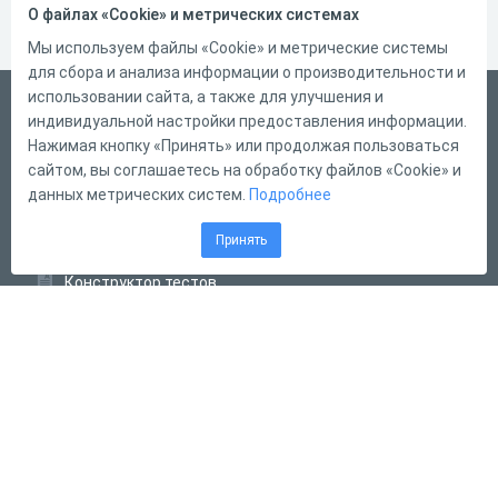
О файлах «Cookie» и метрических системах
Мы используем файлы «Cookie» и метрические системы
для сбора и анализа информации о производительности и
использовании сайта, а также для улучшения и
Русский
индивидуальной настройки предоставления информации.
Справка
Нажимая кнопку «Принять» или продолжая пользоваться
сайтом, вы соглашаетесь на обработку файлов «Cookie» и
Форма обратной связи
данных метрических систем.
Подробнее
Контакты
Принять
Тарифы
Конструктор тестов
Конструктор опросов
Конструктор кроссвордов
Диалоговые тренажёры
Комплексные задания
Система Дистанционного Обучения