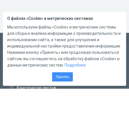
О файлах «Cookie» и метрических системах
Мы используем файлы «Cookie» и метрические системы
для сбора и анализа информации о производительности и
использовании сайта, а также для улучшения и
Русский
индивидуальной настройки предоставления информации.
Справка
Нажимая кнопку «Принять» или продолжая пользоваться
сайтом, вы соглашаетесь на обработку файлов «Cookie» и
Форма обратной связи
данных метрических систем.
Подробнее
Контакты
Принять
Тарифы
Конструктор тестов
Конструктор опросов
Конструктор кроссвордов
Диалоговые тренажёры
Комплексные задания